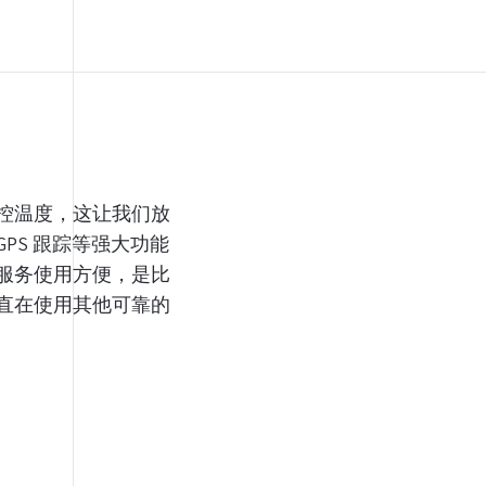
说到（供应链中
充电，这对我
拥有一个有