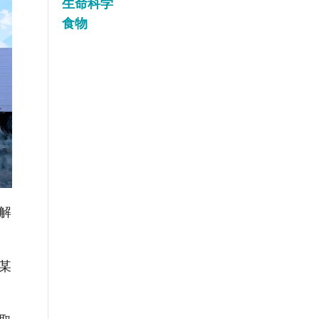
生命科学
食物
解
某