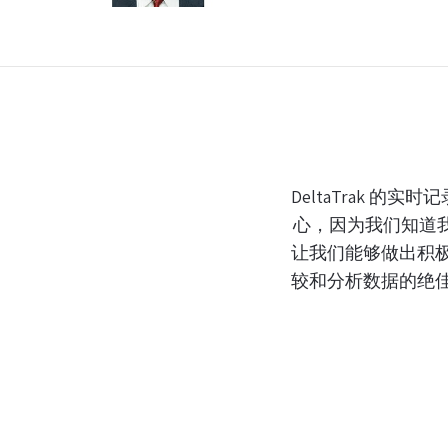
taTrak 的实时记录仪改变了我们的卡车运输计划。卡车
为我们知道我们的产品质量没有受到影响。警报通知、光线
能够做出积极主动的决策，从而加强我们产品的完整性。Fla
析数据的绝佳工具。FlashTrak 应用程序也非常方便
DeltaTrak 产品，很高兴看到这些产品加
米歇尔·奥特金斯
波尔园艺公司
高级全球物流分析师-
,