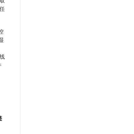
取
任
控
湿
线
件
链