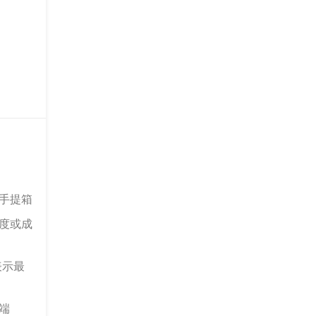
手提箱
度或成
表示最
端