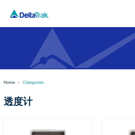
Skip
to
content
Home
Categories
透度计