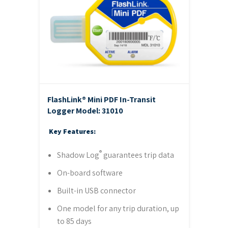
FlashLink® Mini PDF In-Transit
Logger
Model: 31010
Key Features:
®
Shadow Log
guarantees trip data
On-board software
Built-in USB connector
One model for any trip duration, up
to 85 days