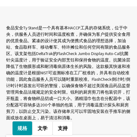
食品安全Ty Stand是一个具有基本HACCP工具的存储系统，位于中
央，供服务人员进行时间和温度检查，并确保为客户提供安全食用
的优质食品。紧凑的设计使其成为便携式食品的理想选择，加油
站、食品取样车、移动餐车、特许摊位和任何空间有限的食品服务
区。该支架包括DeltaTrak的FlashCheck Jumbo Display Auto-Cal抗菌
针尖温度计，用于验证安全内部烹饪和保持食物的温度。抗菌涂层
降低了生物膜形成和耐消毒病原体生长的风险。这款极其快速和准
确的温度计是根据NIST可追溯标准在工厂校准的，并具有自动校准
功能，因此食品服务人员可以随时重新校准。FlashCheck倒计时/倒
计时计时器发出可听的警报，以确保食物不超过美国食品药品监督
管理局食品法规规定的安全时限。锐利的厨房剪刀将包装切开，打
开瓶盖，将食物样品切成一口大小。酒精湿巾包含在分配器中，该
分配器可容纳多达200个单独的包装，用于消毒温度计探头和厨房
剪刀，以防止交叉污染。该存储单元可以牢固地安装在手推车的侧
面或放在桌面上，易于清洁和消毒。
规格
文学
支持