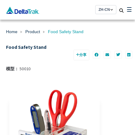
Skip
☰
to
content
Home
Product
Food Safety Stand
Food Safety Stand
分享
模型：
50010