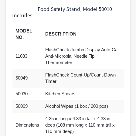
Food Safety Stand, Model 50010
Includes:
MODEL
DESCRIPTION
NO.
FlashCheck Jumbo Display Auto-Cal
11083
Anti-Microbial Needle Tip
Thermometer
FlashCheck Count-Up/Count-Down
50049
Timer
50030
Kitchen Shears
50009
Alcohol Wipes (1 box / 200 pcs)
4.25 in long x 4.33 in tall x 4.33 in
Dimensions
deep (108 mm long x 110 mm tall x
110 mm deep)