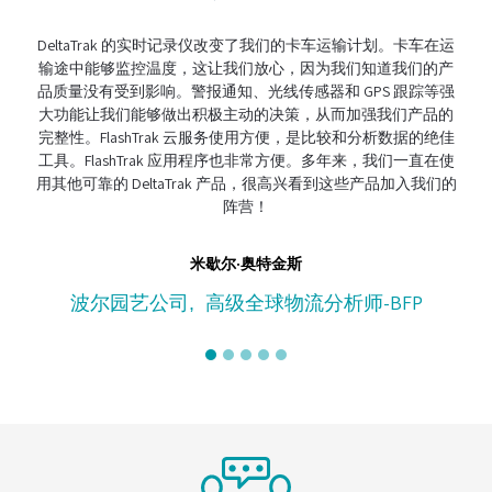
eltaTrak 的实时记录仪改变了我们的卡车运输计划。卡车在运
说到（供应链
途中能够监控温度，这让我们放心，因为我们知道我们的产
伙伴。实时
质量没有受到影响。警报通知、光线传感器和 GPS 跟踪等强
义。它对用
功能让我们能够做出积极主动的决策，从而加强我们产品的
复杂性，拥
整性。FlashTrak 云服务使用方便，是比较和分析数据的绝佳
具。FlashTrak 应用程序也非常方便。多年来，我们一直在使
其他可靠的 DeltaTrak 产品，很高兴看到这些产品加入我们的
阵营！
CH
米歇尔·奥特金斯
波尔园艺公司
高级全球物流分析师-BFP
,