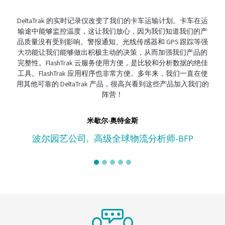
taTrak 的实时记录仪改变了我们的卡车运输计划。卡车在运
说到（供应链中的）
中能够监控温度，这让我们放心，因为我们知道我们的产
伙伴。实时记录
没有受到影响。警报通知、光线传感器和 GPS 跟踪等强
义。它对用户友
能让我们能够做出积极主动的决策，从而加强我们产品的
复杂性，拥有一
。FlashTrak 云服务使用方便，是比较和分析数据的绝佳
而且
FlashTrak 应用程序也非常方便。多年来，我们一直在使
可靠的 DeltaTrak 产品，很高兴看到这些产品加入我们的
阵营！
CH 物
米歇尔·奥特金斯
波尔园艺公司
高级全球物流分析师-BFP
,