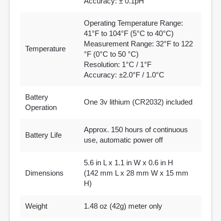
Accuracy: ± 0.1pH
Operating Temperature Range:
41°F to 104°F (5°C to 40°C)
Measurement Range: 32°F to 122
Temperature
°F (0°C to 50 °C)
Resolution: 1°C / 1°F
Accuracy: ±2.0°F / 1.0°C
Battery
One 3v lithium (CR2032) included
Operation
Approx. 150 hours of continuous
Battery Life
use, automatic power off
5.6 in L x 1.1 in W x 0.6 in H
Dimensions
(142 mm L x 28 mm W x 15 mm
H)
Weight
1.48 oz (42g) meter only