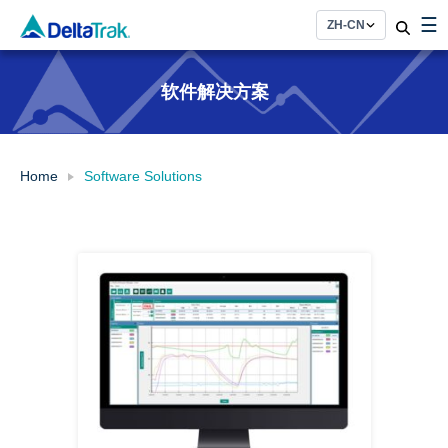
Skip
☰
to
content
软件解决方案
Home
Software Solutions