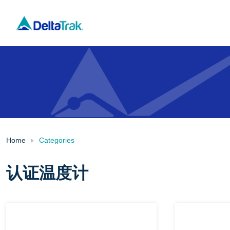
Skip
to
content
Home
Categories
认证温度计