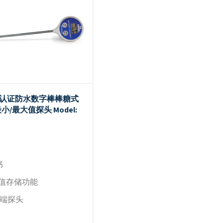
eck®认证防水数字棒棒糖式
小/最大值探头
Model:
书
大值存储功能
尖端探头